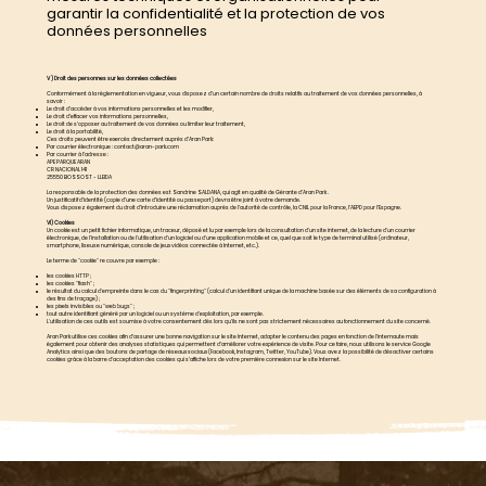
garantir la confidentialité et la protection de vos
données personnelles
V ) Droit des personnes sur les données collectées
Conformément à la règlementation en vigueur, vous disposez d’un certain nombre de droits relatifs au traitement de vos données personnelles, à
savoir :
Le droit d’accéder à vos informations personnelles et les modifier,
Le droit d’effacer vos informations personnelles,
Le droit de s’opposer au traitement de vos données ou limiter leur traitement,
Le droit à la portabilité,
Ces droits peuvent être exercés directement auprès d’Aran Park:
Par courrier électronique :
contact@aran-park.com
Par courrier à l’adresse :
APE PARQUE ARAN
CR NACIONAL 141
25550 BOSSOST - LLEIDA
La responsable de la protection des données est Sandrine SALDANA, qui agit en qualité de Gérante d’Aran Park .
Un justificatif d’identité (copie d’une carte d’identité ou passeport) devra être joint à votre demande.
Vous disposez également du droit d’introduire une réclamation auprès de l’autorité de contrôle, la CNIL pour la France, l’AEPD pour l’Espagne.
VI) Cookies
Un cookie est un petit fichier informatique, un traceur, déposé et lu par exemple lors de la consultation d'un site internet, de la lecture d'un courrier
électronique, de l'installation ou de l'utilisation d'un logiciel ou d'une application mobile et ce, quel que soit le type de terminal utilisé (ordinateur,
smartphone, liseuse numérique, console de jeux vidéos connectée à Internet, etc.).
Le terme de "cookie" re couvre par exemple :
les cookies HTTP ;
les cookies "flash" ;
le résultat du calcul d'empreinte dans le cas du "fingerprinting" (calcul d'un identifiant unique de la machine basée sur des éléments de sa configuration à
des fins de traçage) ;
les pixels invisibles ou "web bugs" ;
tout autre identifiant généré par un logiciel ou un système d'exploitation, par exemple.
L'utilisation de ces outils est soumise à votre consentement dès lors qu'ils ne sont pas strictement nécessaires au fonctionnement du site concerné.
Aran Park utilise ces cookies afin d’assurer une bonne navigation sur le site Internet, adapter le contenu des pages en fonction de l’internaute mais
également pour obtenir des analyses statistiques qui permettent d’améliorer votre expérience de visite. Pour ce faire, nous utilisons le service Google
Analytics ainsi que des boutons de partage de réseaux sociaux (Facebook, Instagram, Twitter, YouTube). Vous avez la possibilité de désactiver certains
cookies grâce à la barre d’acceptation des cookies qui s’affiche lors de votre première connexion sur le site Internet.