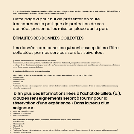
Soucieux de protéger les données personnelles traitées dans le cadre de ses activités, Aran Park s’engage à respecter le Règlement (UE) 2016/679 du 26
avril 2016 (« Règlement Général sur la Protection des Données » ou « RGPD »).
Cette page a pour but de présenter en toute
transparence la politique de protection de vos
données personnelles mise en place par le parc
I)FINALITES DES DONNEES COLLECTEES
Les données personnelles qui sont susceptibles d’être
collectées par nos services sont les suivantes :
1) Données collectées lors de l’utilisation de notre site Internet
Données relatives à votre navigation sur le site Internet, notamment : l’adresse IP, le support de connexion, les liens entrants…
La collecte de ces données est utilisée pour permettre au Parc de respecter ses obligations légales, mais aussi d’assurer la bonne gestion technique du
site et d’obtenir des analyses statistiques.
2) Données collectées lors d’une réservation en ligne
a. Pour l’achat de billets en ligne ou de chèques cadeaux, les données personnelles suivantes seront demandées :
Nom et Prénom
Adresse postale
Adresse E-Mail
Téléphone
Pour l’achat d’un pass saison uniquement : nom et prénom du détenteur (pass nominatif donnant un accès illimité au parc durant la saison en cours).
Informations de paiement
b. En plus des informations liées à l’achat de billets (a.),
d’autres renseignements seront à fournir pour la
réservation d’une expérience « Dans la peau d’un
soigneur » :
Nom d’une société (facultatif)
Date et heure de l’activité
Nombre de participants
c. Pour l’utilisation d’un chèque cadeau, les données personnelles suivantes seront demandées :
Nom et Prénom
Adresse postale
Adresse E-Mail
Téléphone
Pour l’achat d’un pass saison uniquement : nom et prénom du détenteur (pass nominatif donnant un accès illimité au parc durant la saison en cours).
Informations de paiement