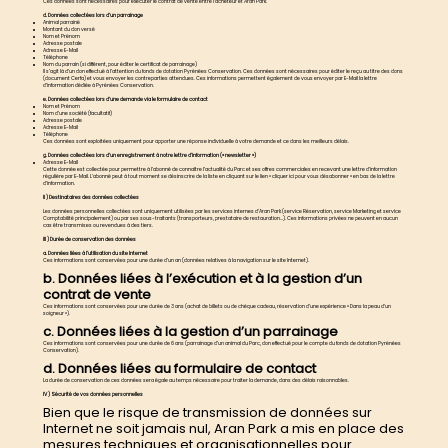
Ces données sont nécessaires pour exécuter le contrat de vente entre l’acheteur et Aran Park.
d. Données collectées lors d’un parrainage
Animal parrainé
Montant du don versé
Nom et Prénom
Adresse postale
Adresse E-Mail
Téléphone
Nom du parrain (si différent, pour éditer le certificat de parrainage)
Il s’agit là d’un don effectué à l’attention du fonds de dotation Pyrénées Conservation. Ces données sont nécessaires pour éditer le reçu au titre des dons
(document Cerfa) et vous envoyer les contreparties attendues. Ces informations permettent également de vous envoyer par E-Mail la lettre
d’information dédiée à Pyrénées Conservation.
e. Données collectées lors d’une demande via le formulaire de contact
Nom et Prénom
Nom d’une société (facultatif)
Adresse postale
Adresse E-Mail
Téléphone
Ces données sont exploitées uniquement pour apporter une réponse individuelle à votre demande et ce dans les meilleurs délais.
g. Données collectées lors d’un enregistrement à notre lettre d’information (« newsletter »)
Adresse E-Mail
Cette donnée est collectée pour permettre à l’abonné de connaître l’actualité du Parc et ses offres commerciales en recevant une lettre d’information
régulière par E-Mail. L’abonné peut à tout moment se désinscrire de la liste en cliquant sur le lien « cliquer ici pour vous désabonner » en bas de la lettre
d’information.
II ) Destinataires des données collectées
Les données personnelles collectées sont uniquement utilisées par les services internes d’Aran Park (service Réservation, service Marketing et service
Comptabilité principalement) ou par ses sous-traitants (transporteurs, prestataire de restauration…). Ces informations privées ne peuvent en aucun
cas être transmises ou revendues à des tiers.
III ) Durée de conservation des données
a. Données liées à l’utilisation du site Internet
Ces informations sont conservées pour une durée d’un an (données relatives à la navigation sur le site Internet).
b. Données liées à l’exécution et à la gestion d’un
contrat de vente
Ces informations sont conservées pour une durée de 3 ans (achat de billets ou de chèque cadeau, réservation d’une expérience « Dans la peau d’un
soigneur »).
c. Données liées à la gestion d’un parrainage
Ces informations sont conservées pour une durée de 6 ans (parrainage d’un animal du Parc, don effectué pour le compte du fonds de dotation Pyrénées
Conservation).
d. Données liées au formulaire de contact
La durée de conservation de ces données sera égale au temps nécessaire pour traiter la demande, dans des délais raisonnables.
IV ) Sécurité de vos données personnelles
Bien que le risque de transmission de données sur
Internet ne soit jamais nul, Aran Park a mis en place des
mesures techniques et organisationnelles pour