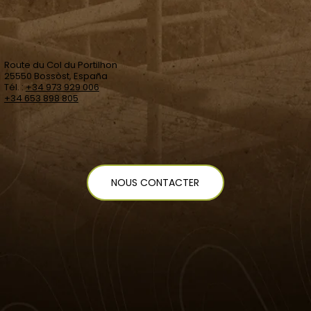
Route du Col du Portilhon
25550 Bossòst, España
Tél. :
+34 973 929 006
+34 653 898 805
NOUS CONTACTER