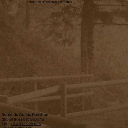
sur les réseaux sociaux
Route du Col du Portilhon
25550 Bossòst, España
Tél. :
+34 973 929 006